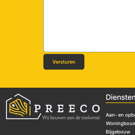
Dienste
Aan- en op
Woningbou
Bijgebouw