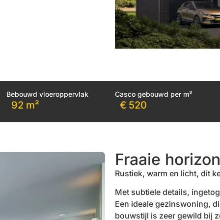
Bebouwd vloeroppervlak
Casco gebouwd per m³
92 m²
€ 520
Fraaie horizon
Rustiek, warm en licht, dit k
Met subtiele details, inget
Een ideale gezinswoning, die
bouwstijl is zeer gewild bij