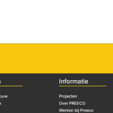
n
Informatie
bouw
Projecten
w
Over PREECO
Werken bij Preeco