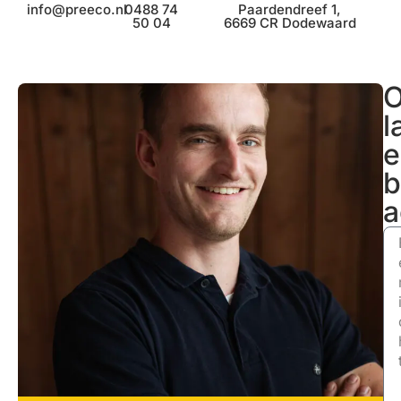
info@preeco.nl
0488 74
Paardendreef 1,
50 04
6669 CR Dodewaard
O
l
e
b
a