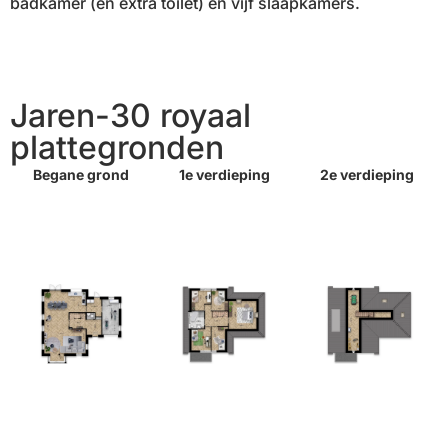
badkamer (en extra toilet) en vijf slaapkamers.
Jaren-30 royaal
plattegronden
Begane grond
1e verdieping
2e verdieping