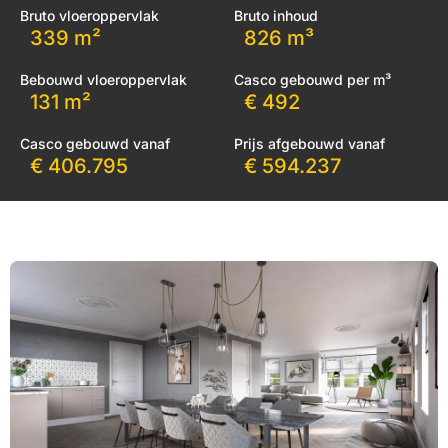
Bruto vloeroppervlak
Bruto inhoud
339 m²
826 m³
Bebouwd vloeroppervlak
Casco gebouwd per m³
131 m²
€ 492
Casco gebouwd vanaf
Prijs afgebouwd vanaf
€ 406.795
€ 594.237