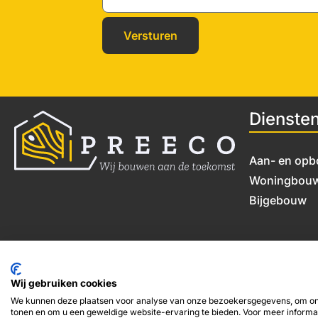
Dienste
Aan- en op
Woningbou
Bijgebouw
Wij gebruiken cookies
We kunnen deze plaatsen voor analyse van onze bezoekersgegevens, om onz
tonen en om u een geweldige website-ervaring te bieden. Voor meer informat