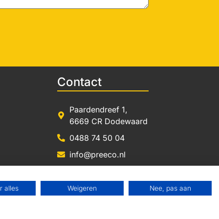
Contact
Paardendreef 1,
6669 CR Dodewaard
0488 74 50 04
info@preeco.nl
Brochure aanvragen
 alles
Weigeren
Nee, pas aan