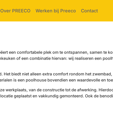
Over PREECO
Werken bij Preeco
Contact
eëert een comfortabele plek om te ontspannen, samen te kom
tenkeuken of een combinatie hiervan: wij realiseren een pool
d. Het biedt niet alleen extra comfort rondom het zwembad,
aterialen is een poolhouse bovendien een waardevolle en to
ze werkplaats, van de constructie tot de afwerking. Hierd
 locatie geplaatst en vakkundig gemonteerd. Ook de benodi